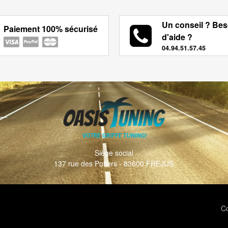
Un conseil ? Bes
Paiement 100% sécurisé
d'aide ?
04.94.51.57.45
Siège social
137 rue des Potiers - 83600 FREJUS
Co