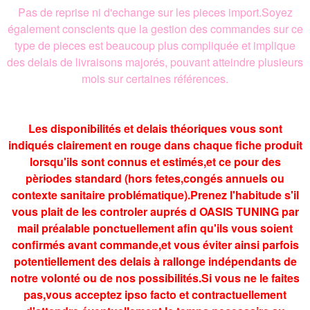
Pas de reprise ni d'echange sur les pieces import.Soyez
également conscients que la gestion des commandes sur ce
type de pieces est beaucoup plus compliquée et implique
des delais de livraisons majorés, pouvant atteindre plusieurs
mois sur certaines références.
Les disponibilités et delais théoriques vous sont
indiqués clairement en rouge dans chaque fiche produit
lorsqu'ils sont connus et estimés,et ce pour des
pèriodes standard (hors fetes,congés annuels ou
contexte sanitaire problématique).Prenez l'habitude s'il
vous plait de les controler auprés d OASIS TUNING par
mail préalable ponctuellement afin qu'ils vous soient
confirmés avant commande,et vous éviter ainsi parfois
potentiellement des delais à rallonge indépendants de
notre volonté ou de nos possibilités.Si vous ne le faites
pas,vous acceptez ipso facto et contractuellement