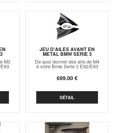
 EN
JEU D'AILES AVANT EN
3
METAL BMW SERIE 3
E92/E93 LOOK M4
de M3
De quoi donner des airs de M4
(2006/2013)
/E93
à votre Bmw Serie 3 E92/E93
ailes
(sauf vraie M3) avec ces ailes
ec
top niveau en metal avec
699
.00
€
s !
clignotants déciés ! Attention,
il est préconisé d'utiliser le
bocal de lave glace de la M3
E92/E93 pour le montage de
ces ailes (non fo