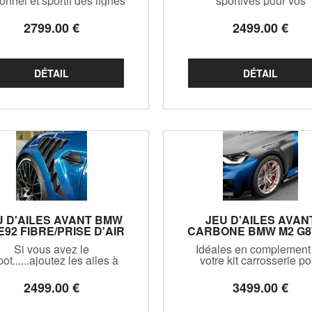
onnel et sportif des lignes
sportives pour vos
de votre A3 ou S3 8V
Coupés/Cabriolets A5/S
ousine Sedan, on ne fait
avec ce magnifique re
2799
.00
€
2499
.00
€
pas mieux que ces
profond etr classieux de
nigisues ailes avant en
fibre de carbone !
carbone !
U D'AILES AVANT BMW
JEU D'AILES AVAN
E92 FIBRE/PRISE D'AIR
CARBONE BMW M2 G8
ARBONE (2016/2020)
(2023+)
Si vous avez le
Idéales en complement
ot......ajoutez les ailes à
votre kit carrosserie po
votre M2 F87 ! Non
donner encore plus d
ompatibles sur Serie 2
caractere à votre sport
2499
.00
€
3499
.00
€
F22/F23
Allemande! Modele speci
a la version M2 G87,ne 