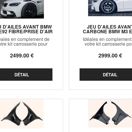
U D'AILES AVANT BMW
JEU D'AILES AVAN
E92 FIBRE/PRISE D'AIR
CARBONE BMW M3 E
ARBONE (2007/2014)
(2007/2014)
éales en complement de
Idéales en complement
otre kit carrosserie pour
votre kit carrosserie po
donner encore plus de
donner encore plus d
ractere à votre sportive
caractere à votre sport
2499
.00
€
2999
.00
€
mande! Modele specifique
Allemande! Modele speci
 version M3 E92,ne monte
a la version M3 E92,ne 
s sur les autres versions
pas sur les autres versi
E92
E92