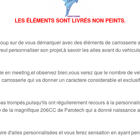
LES ÉLÉMENTS SONT LIVRÉS NON PEINTS.
à coup sur de vous démarquer avec des éléments de carrosseri
veut personnaliser son projet,à savoir les ailes avant du vehicule
tie en meeting,et observez bien,vous verez que le nombre de vehi
carrosserie qui va donner un caractere considerable et exclusif 
pas trompés,puisqu'ils ont régulierement recours à la personnali
 de la magnifique 206CC de Parotech qui a donné naissance au 
aire d'ailes personnalisées et vous ferez sensation en ayant pens