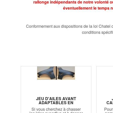
rallonge indépendants de notre volonté ou
éventuellement le temps n
Conformement aux dispositions de la loi Chatel 
conditions spécif
JEU D'AILES AVANT
ADAPTABLES EN
CA
CARBONE ALFA ROMEO
Si vous cherchez à chasser
Pour
GIULIA LOOK