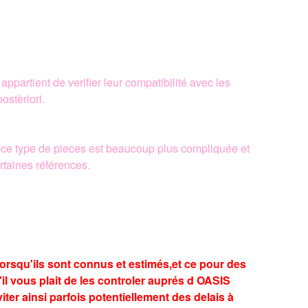
partient de verifier leur compatibilité avec les
stèriori.
 ce type de pieces est beaucoup plus compliquée et
rtaines références.
lorsqu'ils sont connus et estimés,et ce pour des
il vous plait de les controler auprés d OASIS
er ainsi parfois potentiellement des delais à