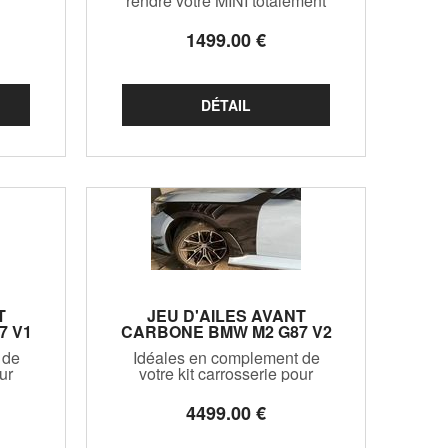
rendre votre MINI totalement
5 B9
irrésistible et unique!
ndu
1499
.00
€
 la
T
JEU D'AILES AVANT
7 V1
CARBONE BMW M2 G87 V2
(2023+)
 de
Idéales en complement de
ur
votre kit carrosserie pour
e
donner encore plus de
ive
caractere à votre sportive
4499
.00
€
fique
Allemande! Modele specifique
monte
a la version M2 G87,ne monte