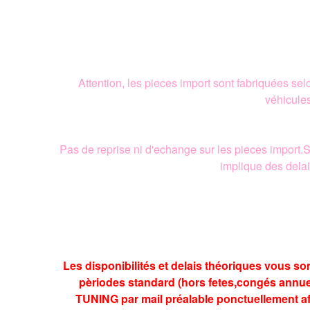
Attention, les pieces import sont fabriquées se
véhicule
Pas de reprise ni d'echange sur les pieces import
implique des delai
Les disponibilités et delais théoriques vous so
pèriodes standard (hors fetes,congés annuels
TUNING par mail préalable ponctuellement afi