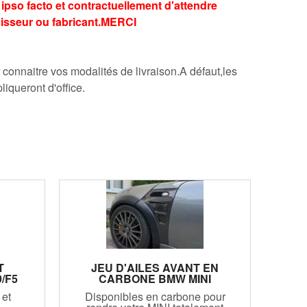
ipso facto et contractuellement d'attendre
nisseur ou fabricant.MERCI
onnaitre vos modalités de livraison.A défaut,les
iqueront d'office.
T
JEU D'AILES AVANT EN
/F5
CARBONE BMW MINI
R50/R52/R53 (2001/2006)
 et
Disponibles en carbone pour