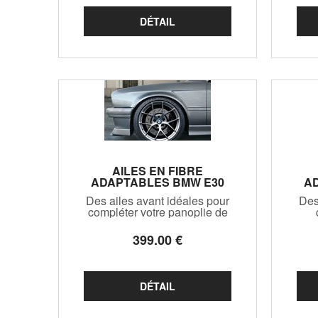
AILES EN FIBRE
ADAPTABLES BMW E30
A
(1982/1994)
BER
Des ailes avant idéales pour
Des
compléter votre panoplie de
drifter, légères à souhait! 2
carr
modeles au choix,precisez
p
399
.00
€
lors de votre commande!