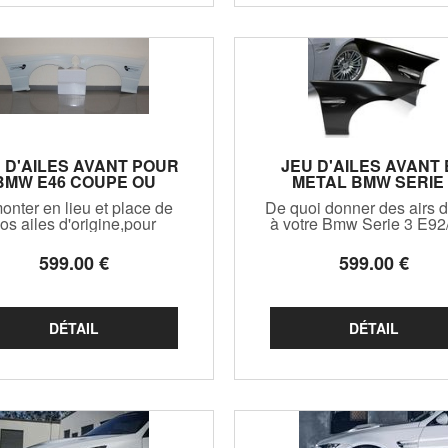
 D'AILES AVANT POUR
JEU D'AILES AVANT
BMW E46 COUPE OU
METAL BMW SERIE 
ABRIOLET PHASE 1
E92/E93 LOOK M3
onter en lieu et place de
De quoi donner des airs 
LOOK M3 (1998/2001)
(2006/2013)
os ailes d'origine,pour
à votre Bmw Serie 3 E92
ccentuer encore le coté
(sauf vraie M3) avec ces 
ing et high tech de votre
top niveau en metal av
599
.00
€
599
.00
€
Coupé ou cabriolet Phase
clignotants à leds dédié
et livrées avec clignotants
latéraux !