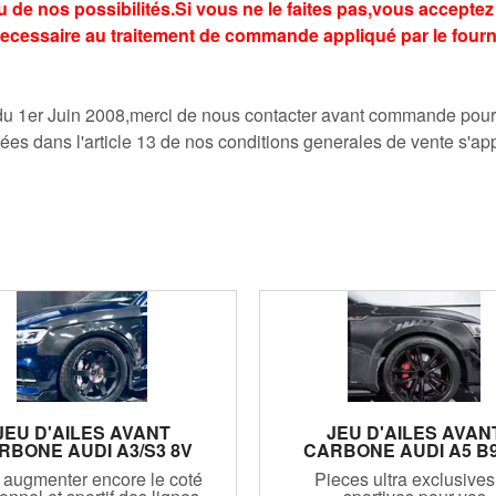
 de nos possibilités.Si vous ne le faites pas,vous acceptez 
ecessaire au traitement de commande appliqué par le four
du 1er Juin 2008,merci de nous contacter avant commande pour c
iées dans l'article 13 de nos conditions generales de vente s'appl
JEU D'AILES AVANT
JEU D'AILES AVAN
RBONE AUDI A3/S3 8V
CARBONE AUDI A5 B9
LIMOUSINE SEDAN
(2016/2024)
 augmenter encore le coté
Pieces ultra exclusives
(2012/2019)