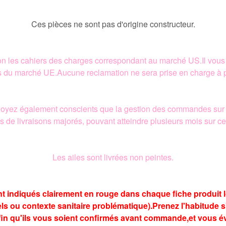
Ces pièces ne sont pas d'origine constructeur.
lon les cahiers des charges correspondant au marché US.Il vous ap
s du marché UE.Aucune reclamation ne sera prise en charge à po
.Soyez également conscients que la gestion des commandes sur
s de livraisons majorés, pouvant atteindre plusieurs mois sur ce
Les ailes sont livrées non peintes.
nt indiqués clairement en rouge dans chaque fiche produit 
 ou contexte sanitaire problématique).Prenez l'habitude s'
n qu'ils vous soient confirmés avant commande,et vous évit