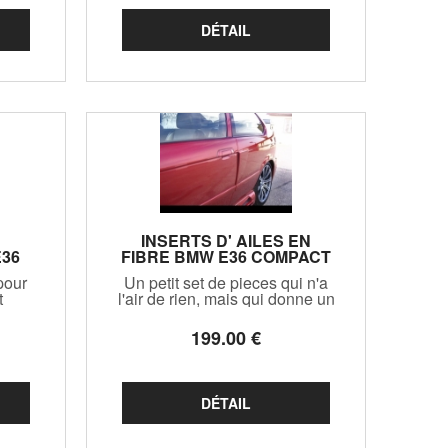
ons
pas sur les autres versions
G22
INSERTS D' AILES EN
36
FIBRE BMW E36 COMPACT
ET
(1992/2000)
pour
Un petit set de pieces qui n'a
t
l'air de rien, mais qui donne un
ncore
cachet trés personnel à votre
!!
compact !!
199
.00
€