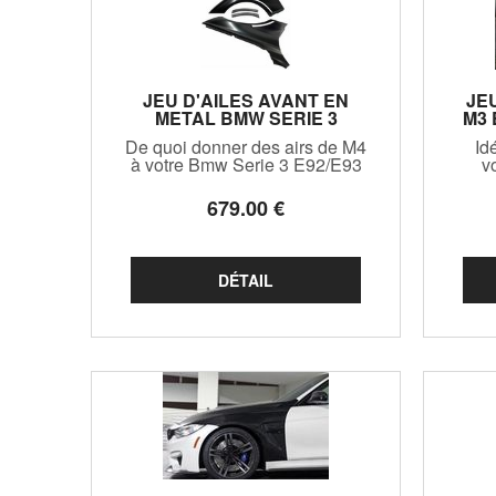
JEU D'AILES AVANT EN
JE
METAL BMW SERIE 3
M3 
E92/E93 LOOK M4 VERSION
C
De quoi donner des airs de M4
Id
2 (2006/2013)
à votre Bmw Serie 3 E92/E93
v
(sauf vraie M3) avec ces ailes
top niveau en metal avec
ca
679
.00
€
clignotants déciés ! Attention,
Alle
il est préconisé d'utiliser le
a la
bocal de lave glace de la M3
pa
E92/E93 pour le montage de
ces ailes (non fo