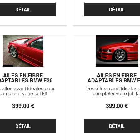
pas sur les autres versi
G22
AILES EN FIBRE
AILES EN FIBRE
DAPTABLES BMW E36
ADAPTABLES BMW E
LINE OU COMPACT ST
COUPE OU CABRIOL
 ailes avant ideales pour
Des ailes avant ideales 
LINE (1990/1999)
(1990/1999)
completer votre joli kit
completer votre joli ki
osserie et la rendre encore
carrosserie et la rendre e
lus unique, votre E36 !!
plus unique, votre E36 
399
.00
€
399
.00
€