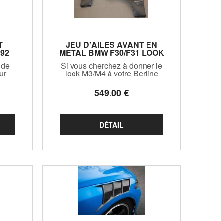
T
JEU D'AILES AVANT EN
92
METAL BMW F30/F31 LOOK
M3 F80 OU M4 F82
 de
Si vous cherchez à donner le
(2011/2019)
ur
look M3/M4 à votre Berline
e
BMW F30 ou Touring F31,ces
ive
ailes en métal y contribueront
549
.00
€
fique
grandement!Prises d'air
monte
disponibles soit chromées,soit
ons
noir brillant,precisez lors de
votre commande!