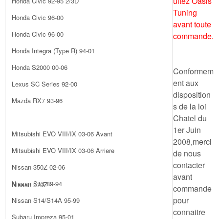
ultez Oasis
Honda Civic 92-95 2/3D
Tuning
Honda Civic 96-00
avant toute
Honda Civic 96-00
commande.
Honda Integra (Type R) 94-01
Honda S2000 00-06
Conformem
ent aux
Lexus SC Series 92-00
disposition
Mazda RX7 93-96
s de la loi
Chatel du
1er Juin
Mitsubishi EVO VIII/IX 03-06 Avant
2008,merci
Mitsubishi EVO VIII/IX 03-06 Arriere
de nous
contacter
Nissan 350Z 02-06
avant
Nissan S13 89-94
Nissan 370Z
commande
pour
Nissan S14/S14A 95-99
connaitre
Subaru Impreza 95-01