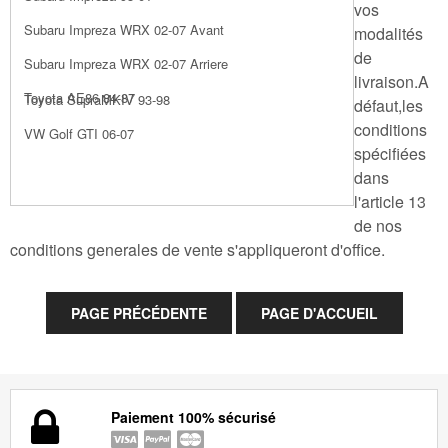
vos
Subaru Impreza WRX 02-07 Avant
modalités
de
Subaru Impreza WRX 02-07 Arriere
livraison.A
Toyota AE86 84-87
Toyota SupraMKIV 93-98
défaut,les
conditions
VW Golf GTI 06-07
spécifiées
dans
l'article 13
de nos
conditions generales de vente s'appliqueront d'office.
Paiement 100% sécurisé