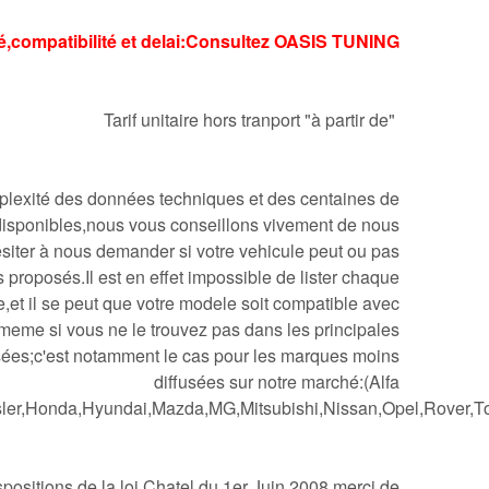
té,compatibilité et delai:Consultez OASIS TUNING
Tarif unitaire hors tranport "à partir de"
lexité des données techniques et des centaines de
s disponibles,nous vous conseillons vivement de nous
esiter à nous demander si votre vehicule peut ou pas
proposés.Il est en effet impossible de lister chaque
,et il se peut que votre modele soit compatible avec
meme si vous ne le trouvez pas dans les principales
sées;c'est notamment le cas pour les marques moins
diffusées sur notre marché:(Alfa
ler,Honda,Hyundai,Mazda,MG,Mitsubishi,Nissan,Opel,Rover,To
ositions de la loi Chatel du 1er Juin 2008,merci de