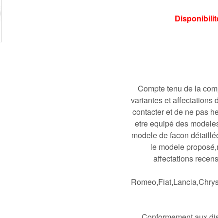
Disponibili
Compte tenu de la comp
variantes et affectation
contacter et de ne pas h
etre equipé des modeles 
modele de facon détaillée
le modele proposé,
affectations recen
Romeo,Fiat,Lancia,Chrys
Conformement aux disp