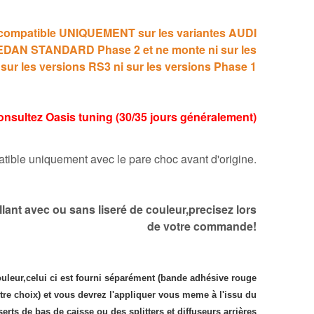
t compatible UNIQUEMENT sur les variantes AUDI
DAN STANDARD Phase 2 et ne monte ni sur les
 sur les versions RS3 ni sur les versions Phase 1
 Consultez Oasis tuning (30/35 jours généralement)
ible uniquement avec le pare choc avant d'origine.
llant avec ou sans liseré de couleur,precisez lors
de votre commande!
ouleur,celui ci est fourni séparément (bande adhésive rouge
tre choix) et vous devrez l'appliquer vous meme à l'issu du
rts de bas de caisse ou des splitters et diffuseurs arrières