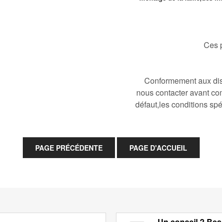
Ces p
Conformement aux disp
nous contacter avant co
défaut,les conditions spé
Un conseil ? Bes