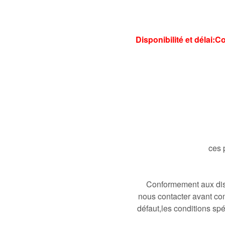
Di
sp
onibilité et délai:
ces 
Conformement aux disp
nous contacter avant co
défaut,les conditions spé