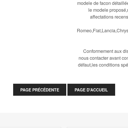
modele de facon détaillée
le modele proposé,
affectations recen
Romeo,Fiat,Lancia,Chrys
Conformement aux disp
nous contacter avant co
défaut,les conditions spé