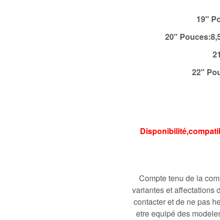
19" P
20" Pouces:8
2
22" Po
Disponibilité,compati
Compte tenu de la comp
variantes et affectation
contacter et de ne pas h
etre equipé des modeles 