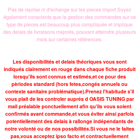
Pas de reprise ni d'echange sur les pieces import.Soyez
également conscients que la gestion des commandes sur ce
type de pieces est beaucoup plus compliquée et implique
des delais de livraisons majorés, pouvant atteindre plusieurs
mois sur certaines références.
Les disponibilités et delais théoriques vous sont
indiqués clairement en rouge dans chaque fiche produit
lorsqu'ils sont connus et estimés,et ce pour des
pèriodes standard (hors fetes,congés annuels ou
contexte sanitaire problématique).Prenez l'habitude s'il
vous plait de les controler auprés d OASIS TUNING par
mail préalable ponctuellement afin qu'ils vous soient
confirmés avant commande,et vous éviter ainsi parfois
potentiellement des delais à rallonge indépendants de
notre volonté ou de nos possibilités.Si vous ne le faites
pas,vous acceptez ipso facto et contractuellement